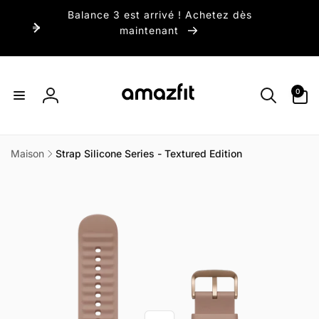
et
Balance 3 est arrivé ! Achetez dès
passer
au
maintenant
contenu
0 article
0
Connexion
Maison
Strap Silicone Series - Textured Edition
Passer aux
informations
produits