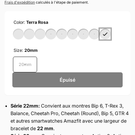
habituel
Frais d'expédition
calculés à l'étape de paiement.
Color:
Terra Rosa
Size:
20mm
20mm
Épuisé
Série 22mm:
Convient aux montres Bip 6, T-Rex 3,
Balance, Cheetah Pro, Cheetah (Round), Bip 5, GTR 4
et autres smartwatches Amazfit avec une largeur de
bracelet de
22 mm
.